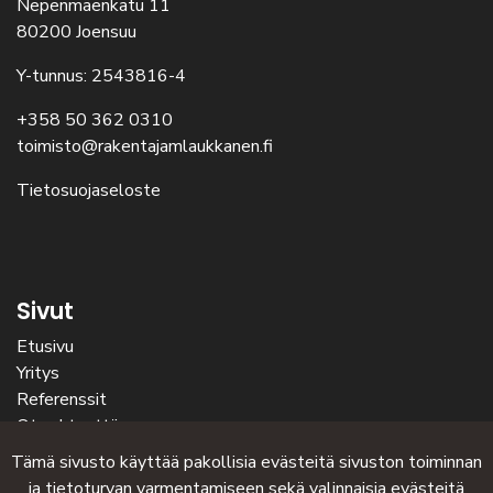
Nepenmäenkatu 11
80200 Joensuu
Y-tunnus: 2543816-4
+358 50 362 0310
toimisto@rakentajamlaukkanen.fi
Tietosuojaseloste
Sivut
Etusivu
Yritys
Referenssit
Ota yhteyttä
Tämä sivusto käyttää pakollisia evästeitä sivuston toiminnan
ja tietoturvan varmentamiseen sekä valinnaisia evästeitä