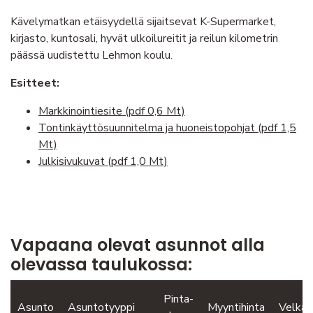
Kävelymatkan etäisyydellä sijaitsevat K-Supermarket,
kirjasto, kuntosali, hyvät ulkoilureitit ja reilun kilometrin
päässä uudistettu Lehmon koulu.
Esitteet:
Markkinointiesite (pdf 0,6 Mt)
Tontinkäyttösuunnitelma ja huoneistopohjat (pdf 1,5
Mt)
Julkisivukuvat (pdf 1,0 Mt)
Vapaana olevat asunnot alla
olevassa taulukossa:
Pinta-
Asunto
Asuntotyyppi
Myyntihinta
Velkao