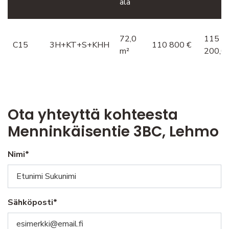
ala
72,0
115
C15
3H+KT+S+KHH
110 800 €
m²
200,0
Ota yhteyttä kohteesta
Menninkäisentie 3BC, Lehmo
Nimi*
Sähköposti*