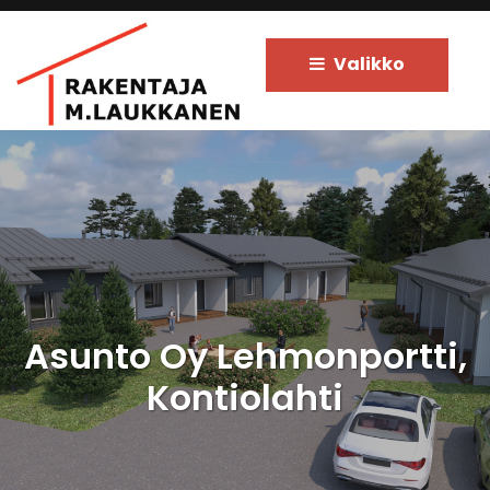
Siirry pääsisältöön
Valikko
Asunto Oy Lehmonportti,
Kontiolahti