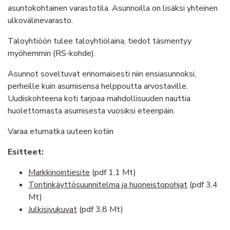
asuntokohtainen varastotila. Asunnoilla on lisäksi yhteinen
ulkovälinevarasto.
Taloyhtiöön tulee taloyhtiölaina, tiedot täsmentyy
myöhemmin (RS-kohde).
Asunnot soveltuvat erinomaisesti niin ensiasunnoksi,
perheille kuin asumisensa helppoutta arvostaville.
Uudiskohteena koti tarjoaa mahdollisuuden nauttia
huolettomasta asumisesta vuosiksi eteenpäin.
Varaa etumatka uuteen kotiin
Esitteet:
Markkinointiesite
(pdf 1,1 Mt)
Tontinkäyttösuunnitelma ja huoneistopohjat
(pdf 3,4
Mt)
Julkisivukuvat
(pdf 3,8 Mt)