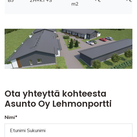
B9
2H+KT+S
- €
- €
m2
Ota yhteyttä kohteesta
Asunto Oy Lehmonportti
Nimi*