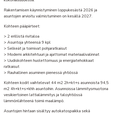
kokonaisuudessa.
Rakentamisen käynnistyminen loppukesästä 2026 ja
asuntojen arvioitu valmistuminen on kesällä 2027.
Kohteen pääpiirteet:
> 2 erillistä rivitaloa
> Asuntoja yhteensä 9 kpl
> Selkeät ja toimivat pohjaratkaisut
> Moderni arkkitehtuuri ja ajattomat materiaalivalinnat
> Uudiskohteen huolettomuus ja energiatehokkaat
ratkaisut
> Rauhallinen asuminen pienessä yhtiössä
Kohteen kodit vaihtelevat 44 m2 2h+kt+s asunnoista 94,5
m2 4h+kt+s+khh asuntoihin. Asunnoissa lämmitysmuotona
vesikiertoinen lattialämmitys ja taloyhtiössä
lämmönlähteenä toimii maalämpö.
Asuntojen hintaan sisältyy autokatospaikka sekä