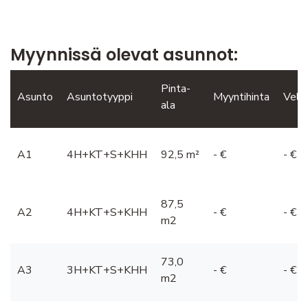
Myynnissä olevat asunnot:
Pinta-
Asunto
Asuntotyyppi
Myyntihinta
Velk
ala
A1
4H+KT+S+KHH
92,5 m²
- €
- €
87,5
A2
4H+KT+S+KHH
- €
- €
m2
73,0
A3
3H+KT+S+KHH
- €
- €
m2